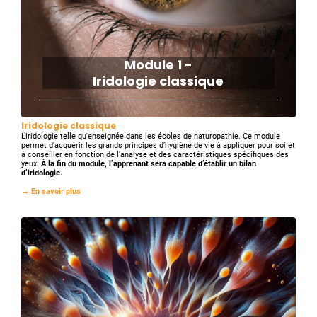
Module 1 -
Iridologie classique
Iridologie classique
L’iridologie telle qu'enseignée dans les écoles de naturopathie. Ce module
permet d’acquérir les grands principes d’hygiène de vie à appliquer pour soi et
à conseiller en fonction de l’analyse et des caractéristiques spécifiques des
yeux.
À la fin du module, l’apprenant sera capable d’établir un bilan
d’iridologie.
→ En savoir plus